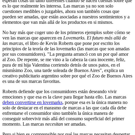
esperan cosas un tanto diferentes cuando se hacen cuentas sobre qué
es lo que realmente les interesa. Las marcas ya no son solo
cuestiones medibles o juzgables, ahora son también cosas que
pueden ser amadas, que están asociadas a nuestros sentimientos y a
elementos que van más allá de los productos en si mismos.
No hay más que coger uno de los primeros ejemplos sobre cómo se
ven las marcas que aparecen en
Lovemarks. El futuro más allá de
las marcas
, el libro de Kevin Roberts que pone por escrito los
principios de la teoría de las lovemarks (las marcas que son amadas
por sus consumidores). "La pregunta arrancó con un por qué amor
al Zoo. De repente, se me vino a la cabeza la cara inocente, feliz,
pura de mi hija Valentina corriendo detrás de unos patos, en el
mismísimo Zoo, una tarde soleada de Buenos Aires", explica un
creativo publicitario argentino sobre por qué el Zoo de Buenos Aires
es una de sus marcas favoritas.
Roberts defiende que los consumidores están deseando vivir
emociones y que esa es la clave para llegar hasta ello. Las marcas
deben convertirse en lovemarks
, porque esa es la única manera no
solo de destacar en el marasmo de marcas a las que cada día debe
enfrentarse el consumidor sino también la única manera de
conseguir sobrevivir más allá del consumo superficial del primer
momento. Las marcas
necesitan
ser amadas.
Pero si bien es comprensible por qué las marcas necesitan despertar