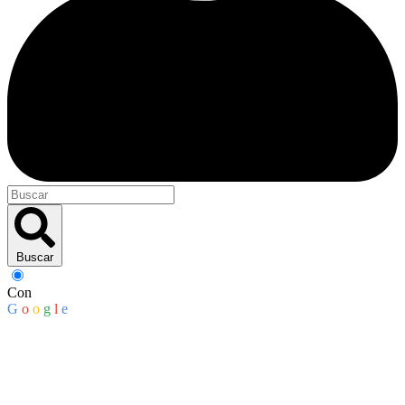
Buscar
Con
G
o
o
g
l
e