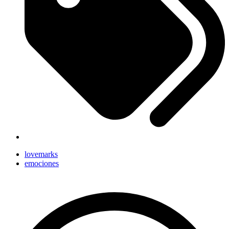
lovemarks
emociones