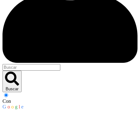
Buscar
Con
G
o
o
g
l
e