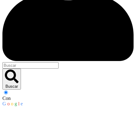
Buscar
Con
G
o
o
g
l
e