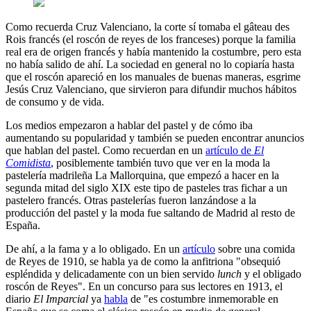
Como recuerda Cruz Valenciano, la corte sí tomaba el gâteau des
Rois francés (el roscón de reyes de los franceses) porque la familia
real era de origen francés y había mantenido la costumbre, pero esta
no había salido de ahí. La sociedad en general no lo copiaría hasta
que el roscón apareció en los manuales de buenas maneras, esgrime
Jesús Cruz Valenciano, que sirvieron para difundir muchos hábitos
de consumo y de vida.
Los medios empezaron a hablar del pastel y de cómo iba
aumentando su popularidad y también se pueden encontrar anuncios
que hablan del pastel. Como recuerdan en un
artículo de
El
Comidista
, posiblemente también tuvo que ver en la moda la
pastelería madrileña La Mallorquina, que empezó a hacer en la
segunda mitad del siglo XIX este tipo de pasteles tras fichar a un
pastelero francés. Otras pastelerías fueron lanzándose a la
producción del pastel y la moda fue saltando de Madrid al resto de
España.
De ahí, a la fama y a lo obligado. En un
artículo
sobre una comida
de Reyes de 1910, se habla ya de como la anfitriona "obsequió
espléndida y delicadamente con un bien servido
lunch
y el obligado
roscón de Reyes". En un concurso para sus lectores en 1913, el
diario
El Imparcial
ya
habla
de "es costumbre inmemorable en