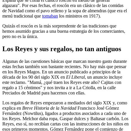
España que se coma el clásico roscón en medio de general
algazara". Por esas fechas, el roscón era un clásico de las comidas
de Navidad como el pavo relleno y la sopa de almendras (que era el
menú tradicional que
tomaban
los ministros en 1917).
Quizás el roscón es la más sorprendente de las tradiciones que
hemos asumido gracias a una buena estrategia de los comerciantes,
pero no es la única.
Los Reyes y sus regalos, no tan antiguos
Algunas de las cuestiones básicas que marcan nuestro gasto durante
estas fechas también son bastante recientes. No hay más que pensar
en los Reyes Magos. En un anuncio publicado a principios de la
década de los 90 del siglo XIX en
El Liberal
, un anuncio incluye
este reclamo. "Mamá, ¿qué traen los Reyes este año? Cajitas con
regalo a 15 céntimos" y nos invita a ir a La Criolla, en la calle
Preciados de Madrid para hacernos con ellas.
Los regalos de Reyes empezaron a mediados del siglo XIX y, como
explica en
Breve Historia de la Navidad
Francisco José Gómez
Fernández (Nowtilus), ligados a productos asociados a cada uno de
los Reyes. Melchor daba ropa, Gaspar dulces y Baltasar carbón. Los
Reyes, eso sí, no recibían cartas con las instrucciones de los niños en
esos primeros momentos. Gómez Fernández pone el comienzo de