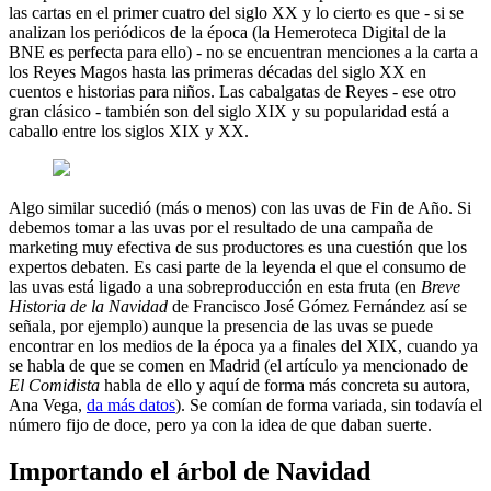
las cartas en el primer cuatro del siglo XX y lo cierto es que - si se
analizan los periódicos de la época (la Hemeroteca Digital de la
BNE es perfecta para ello) - no se encuentran menciones a la carta a
los Reyes Magos hasta las primeras décadas del siglo XX en
cuentos e historias para niños. Las cabalgatas de Reyes - ese otro
gran clásico - también son del siglo XIX y su popularidad está a
caballo entre los siglos XIX y XX.
Algo similar sucedió (más o menos) con las uvas de Fin de Año. Si
debemos tomar a las uvas por el resultado de una campaña de
marketing muy efectiva de sus productores es una cuestión que los
expertos debaten. Es casi parte de la leyenda el que el consumo de
las uvas está ligado a una sobreproducción en esta fruta (en
Breve
Historia de la Navidad
de Francisco José Gómez Fernández así se
señala, por ejemplo) aunque la presencia de las uvas se puede
encontrar en los medios de la época ya a finales del XIX, cuando ya
se habla de que se comen en Madrid (el artículo ya mencionado de
El Comidista
habla de ello y aquí de forma más concreta su autora,
Ana Vega,
da más datos
). Se comían de forma variada, sin todavía el
número fijo de doce, pero ya con la idea de que daban suerte.
Importando el árbol de Navidad