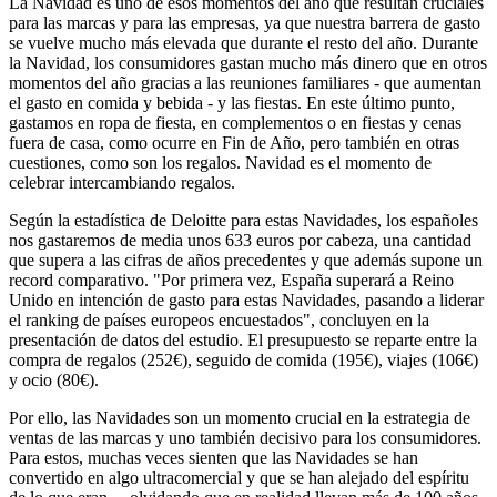
La Navidad es uno de esos momentos del año que resultan cruciales
para las marcas y para las empresas, ya que nuestra barrera de gasto
se vuelve mucho más elevada que durante el resto del año. Durante
la Navidad, los consumidores gastan mucho más dinero que en otros
momentos del año gracias a las reuniones familiares - que aumentan
el gasto en comida y bebida - y las fiestas. En este último punto,
gastamos en ropa de fiesta, en complementos o en fiestas y cenas
fuera de casa, como ocurre en Fin de Año, pero también en otras
cuestiones, como son los regalos. Navidad es el momento de
celebrar intercambiando regalos.
Según la estadística de Deloitte para estas Navidades, los españoles
nos gastaremos de media unos 633 euros por cabeza, una cantidad
que supera a las cifras de años precedentes y que además supone un
record comparativo. "Por primera vez, España superará a Reino
Unido en intención de gasto para estas Navidades, pasando a liderar
el ranking de países europeos encuestados", concluyen en la
presentación de datos del estudio. El presupuesto se reparte entre la
compra de regalos (252€), seguido de comida (195€), viajes (106€)
y ocio (80€).
Por ello, las Navidades son un momento crucial en la estrategia de
ventas de las marcas y uno también decisivo para los consumidores.
Para estos, muchas veces sienten que las Navidades se han
convertido en algo ultracomercial y que se han alejado del espíritu