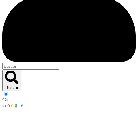
Buscar
Con
G
o
o
g
l
e