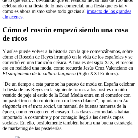
de lo que eran… olvidando que en realidad llevan más de 100 años
celebrando una fiesta de lo más comercial, una fiesta que es tal y
como es ahora mismo sobre todo gracias al
impacto de los grandes
almacenes
.
Cómo el roscón empezó siendo una cosa
de ricos
Y así se puede volver a la historia con la que comenzábamos, sobre
cómo el Roscón de Reyes irrumpió en la vida de los españoles y se
convirtió en una tradición clásica. A finales del siglo XIX, el roscón
era en realidad una moda, como recuerda Jesús Cruz Valenciano en
El surgimiento de la cultura burguesa
(Siglo XXI Editores).
"De un tiempo a esta parte se ha puesto de moda en España celebrar
la fiesta de los Reyes en la siguiente forma: a los postres un niño
vestido de paje al estilo de la Edad Media entra en el comedor con
un pastel troceado cubierto con un lienzo blanco", apuntan en
La
elegancia en el trato social
, un manual de buenas maneras de la
época, como recogen en el ensayo. Las clases acomodadas habían
importado la costumbre y por contagio llegó a las demás capas
sociales. En ello, posiblemente también habría una buena estrategia
de marketing de las pastelerías.