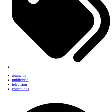
anuncios
publicidad
television
contenidos