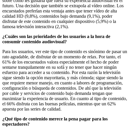
sobre cómo les gustaría que fuera su experiencia audiovisual en el
futuro. Una decisión que también se extrapola al vídeo online. Los
encuestados preferían esta ventaja antes que tener vídeo de alta
calidad HD (9,8%), contenidos bajo demanda (9,1%), poder
disfrutar de este contenido en cualquier dispositivo (5,9%) o la
famosa televisión interactiva (2,1%).
¿Cuáles son las prioridades de los usuarios a la hora de
consumir contenido audiovisual?
Para los usuarios, ver este tipo de contenido es sinónimo de pasar un
rato agradable, de disfrutar de un momento de relax. Por tanto, el
61% de los encuestados valora especialmente el hecho de poder
sentarse tranquilamente en su sofá y no tener que hacer ningún
esfuerzo para acceder a su contenido. Por esta razón la televisión
sigue siendo la opción mayoritaria, y más cómoda; sigue siendo la
que requiere menor manejo, en cuanto a labores de programación,
configuración o búsqueda de contenidos. De ahí que la televisión
por cable y servicios de contenido bajo demanda tengan que
maximizar la experiencia de usuario. En cuanto al tipo de contenido,
el 66% disfruta con las buenas películas, mientras que un 62%
apuesta por las series de calidad.
¿Qué tipo de contenido merece la pena pagar para los
espectadores?