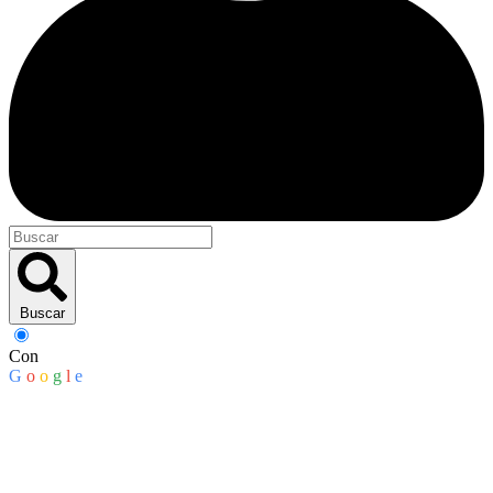
Buscar
Con
G
o
o
g
l
e