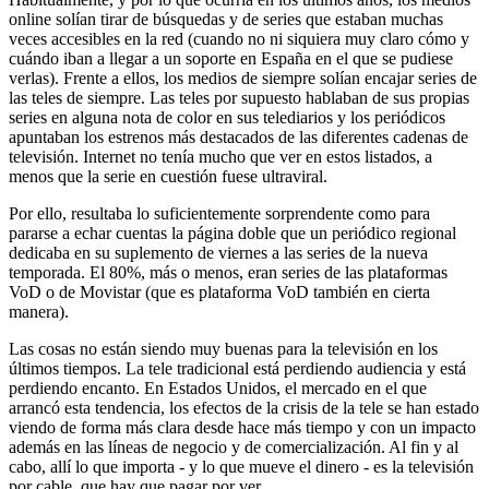
online solían tirar de búsquedas y de series que estaban muchas
veces accesibles en la red (cuando no ni siquiera muy claro cómo y
cuándo iban a llegar a un soporte en España en el que se pudiese
verlas). Frente a ellos, los medios de siempre solían encajar series de
las teles de siempre. Las teles por supuesto hablaban de sus propias
series en alguna nota de color en sus telediarios y los periódicos
apuntaban los estrenos más destacados de las diferentes cadenas de
televisión. Internet no tenía mucho que ver en estos listados, a
menos que la serie en cuestión fuese ultraviral.
Por ello, resultaba lo suficientemente sorprendente como para
pararse a echar cuentas la página doble que un periódico regional
dedicaba en su suplemento de viernes a las series de la nueva
temporada. El 80%, más o menos, eran series de las plataformas
VoD o de Movistar (que es plataforma VoD también en cierta
manera).
Las cosas no están siendo muy buenas para la televisión en los
últimos tiempos. La tele tradicional está perdiendo audiencia y está
perdiendo encanto. En Estados Unidos, el mercado en el que
arrancó esta tendencia, los efectos de la crisis de la tele se han estado
viendo de forma más clara desde hace más tiempo y con un impacto
además en las líneas de negocio y de comercialización. Al fin y al
cabo, allí lo que importa - y lo que mueve el dinero - es la televisión
por cable, que hay que pagar por ver.