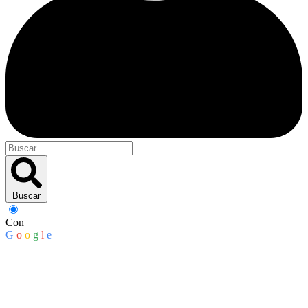
Buscar
Con
G
o
o
g
l
e