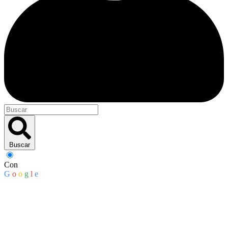
Buscar
Con
G
o
o
g
l
e