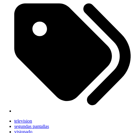
television
segundas pantallas
visionado