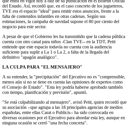
que entra en vigor hoy a raíz de su publicación en el Boletín Oficial
del Estado. Así, recordó que, en el caso concreto de los jugueteros,
TVE era el espacio "ideal" para emitir estos anuncios, frente a la
falta de contenidos infantiles en otras cadenas. Según sus
estimaciones, la campaña de navidad supone el 80 por ciento del
negocio para este sector.
A pesar de que el Gobierno les ha transmitido que la cadena pública
cuenta con otro canal para niños -Clan TVE-- en la TDT, Petit
entiende que este espacio todavía no cuenta con la audiencia
suficiente para suplir a La 1 o La 2, a falta de la llegada del
definitivo "apagón analógico".
LA CULPA PARA "EL MENSAJERO"
A su entender, la "precipitación" del Ejecutivo no es "comprensible,
menos aún si no se tiene en cuenta las opiniones de expertos como
el Consejo de Estado". "Esta ley podría haberse aprobado también
con tiempo, planificación y previsión", apuntó.
"Se está culpabilizando al mensajero", avisó Petit, quien recordó que
su asociación --que agrupa a las 18 principales agencias de medios
españolas, entre ellas Carat o Publicis-- ha sido convocada en
diversas ocasiones por el Ejecutivo para abordar esta ley, aunque en
ninguna ocasión se cerró "una fecha concreta".