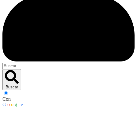
Buscar
Con
G
o
o
g
l
e