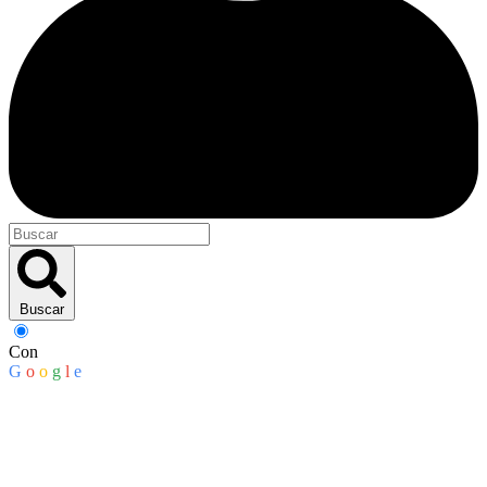
Buscar
Con
G
o
o
g
l
e