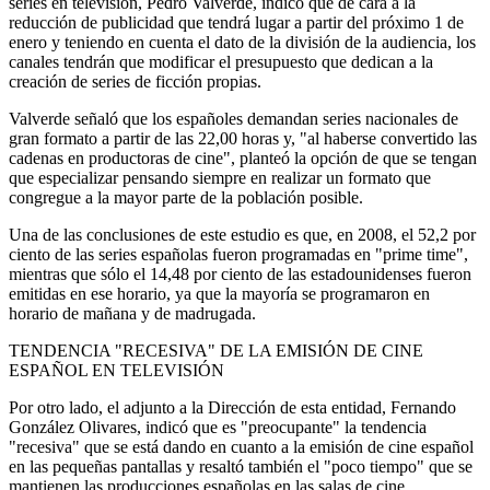
series en televisión, Pedro Valverde, indicó que de cara a la
reducción de publicidad que tendrá lugar a partir del próximo 1 de
enero y teniendo en cuenta el dato de la división de la audiencia, los
canales tendrán que modificar el presupuesto que dedican a la
creación de series de ficción propias.
Valverde señaló que los españoles demandan series nacionales de
gran formato a partir de las 22,00 horas y, "al haberse convertido las
cadenas en productoras de cine", planteó la opción de que se tengan
que especializar pensando siempre en realizar un formato que
congregue a la mayor parte de la población posible.
Una de las conclusiones de este estudio es que, en 2008, el 52,2 por
ciento de las series españolas fueron programadas en "prime time",
mientras que sólo el 14,48 por ciento de las estadounidenses fueron
emitidas en ese horario, ya que la mayoría se programaron en
horario de mañana y de madrugada.
TENDENCIA "RECESIVA" DE LA EMISIÓN DE CINE
ESPAÑOL EN TELEVISIÓN
Por otro lado, el adjunto a la Dirección de esta entidad, Fernando
González Olivares, indicó que es "preocupante" la tendencia
"recesiva" que se está dando en cuanto a la emisión de cine español
en las pequeñas pantallas y resaltó también el "poco tiempo" que se
mantienen las producciones españolas en las salas de cine.