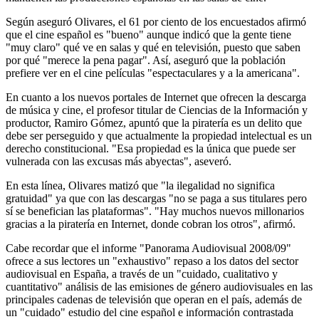
Según aseguró Olivares, el 61 por ciento de los encuestados afirmó
que el cine español es "bueno" aunque indicó que la gente tiene
"muy claro" qué ve en salas y qué en televisión, puesto que saben
por qué "merece la pena pagar". Así, aseguró que la población
prefiere ver en el cine películas "espectaculares y a la americana".
En cuanto a los nuevos portales de Internet que ofrecen la descarga
de música y cine, el profesor titular de Ciencias de la Información y
productor, Ramiro Gómez, apuntó que la piratería es un delito que
debe ser perseguido y que actualmente la propiedad intelectual es un
derecho constitucional. "Esa propiedad es la única que puede ser
vulnerada con las excusas más abyectas", aseveró.
En esta línea, Olivares matizó que "la ilegalidad no significa
gratuidad" ya que con las descargas "no se paga a sus titulares pero
sí se benefician las plataformas". "Hay muchos nuevos millonarios
gracias a la piratería en Internet, donde cobran los otros", afirmó.
Cabe recordar que el informe "Panorama Audiovisual 2008/09"
ofrece a sus lectores un "exhaustivo" repaso a los datos del sector
audiovisual en España, a través de un "cuidado, cualitativo y
cuantitativo" análisis de las emisiones de género audiovisuales en las
principales cadenas de televisión que operan en el país, además de
un "cuidado" estudio del cine español e información contrastada