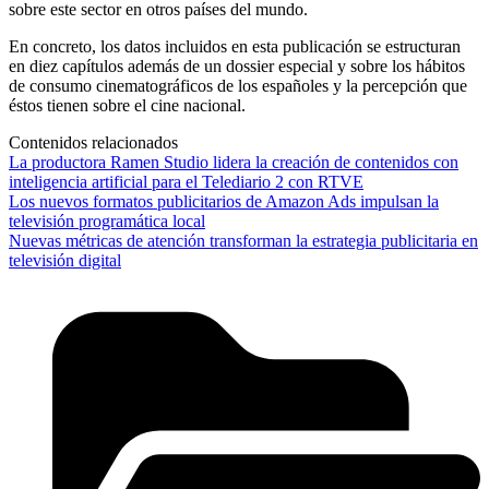
sobre este sector en otros países del mundo.
En concreto, los datos incluidos en esta publicación se estructuran
en diez capítulos además de un dossier especial y sobre los hábitos
de consumo cinematográficos de los españoles y la percepción que
éstos tienen sobre el cine nacional.
Contenidos relacionados
La productora Ramen Studio lidera la creación de contenidos con
inteligencia artificial para el Telediario 2 con RTVE
Los nuevos formatos publicitarios de Amazon Ads impulsan la
televisión programática local
Nuevas métricas de atención transforman la estrategia publicitaria en
televisión digital