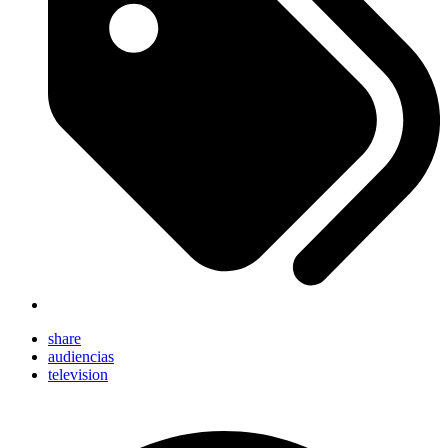
share
audiencias
television