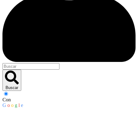
Buscar
Con
G
o
o
g
l
e