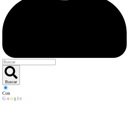
Buscar
Con
G
o
o
g
l
e