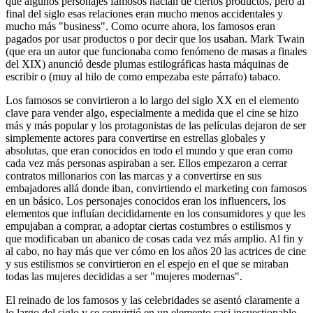
que algunos personajes famosos hacían de ciertos productos, pero al
final del siglo esas relaciones eran mucho menos accidentales y
mucho más "business". Como ocurre ahora, los famosos eran
pagados por usar productos o por decir que los usaban. Mark Twain
(que era un autor que funcionaba como fenómeno de masas a finales
del XIX) anunció desde plumas estilográficas hasta máquinas de
escribir o (muy al hilo de como empezaba este párrafo) tabaco.
Los famosos se convirtieron a lo largo del siglo XX en el elemento
clave para vender algo, especialmente a medida que el cine se hizo
más y más popular y los protagonistas de las películas dejaron de ser
simplemente actores para convertirse en estrellas globales y
absolutas, que eran conocidos en todo el mundo y que eran como
cada vez más personas aspiraban a ser. Ellos empezaron a cerrar
contratos millonarios con las marcas y a convertirse en sus
embajadores allá donde iban, convirtiendo el marketing con famosos
en un básico. Los personajes conocidos eran los influencers, los
elementos que influían decididamente en los consumidores y que les
empujaban a comprar, a adoptar ciertas costumbres o estilismos y
que modificaban un abanico de cosas cada vez más amplio. Al fin y
al cabo, no hay más que ver cómo en los años 20 las actrices de cine
y sus estilismos se convirtieron en el espejo en el que se miraban
todas las mujeres decididas a ser "mujeres modernas".
El reinado de los famosos y las celebridades se asentó claramente a
lo largo del siglo y se convirtió en un elemento casi incuestionable,