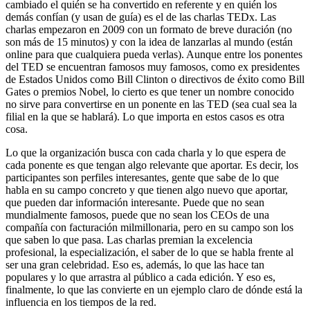
cambiado el quién se ha convertido en referente y en quién los
demás confían (y usan de guía) es el de las charlas TEDx. Las
charlas empezaron en 2009 con un formato de breve duración (no
son más de 15 minutos) y con la idea de lanzarlas al mundo (están
online para que cualquiera pueda verlas). Aunque entre los ponentes
del TED se encuentran famosos muy famosos, como ex presidentes
de Estados Unidos como Bill Clinton o directivos de éxito como Bill
Gates o premios Nobel, lo cierto es que tener un nombre conocido
no sirve para convertirse en un ponente en las TED (sea cual sea la
filial en la que se hablará). Lo que importa en estos casos es otra
cosa.
Lo que la organización busca con cada charla y lo que espera de
cada ponente es que tengan algo relevante que aportar. Es decir, los
participantes son perfiles interesantes, gente que sabe de lo que
habla en su campo concreto y que tienen algo nuevo que aportar,
que pueden dar información interesante. Puede que no sean
mundialmente famosos, puede que no sean los CEOs de una
compañía con facturación milmillonaria, pero en su campo son los
que saben lo que pasa. Las charlas premian la excelencia
profesional, la especialización, el saber de lo que se habla frente al
ser una gran celebridad. Eso es, además, lo que las hace tan
populares y lo que arrastra al público a cada edición. Y eso es,
finalmente, lo que las convierte en un ejemplo claro de dónde está la
influencia en los tiempos de la red.