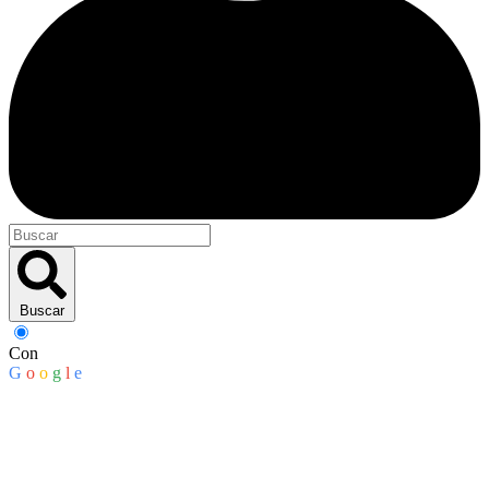
Buscar
Con
G
o
o
g
l
e