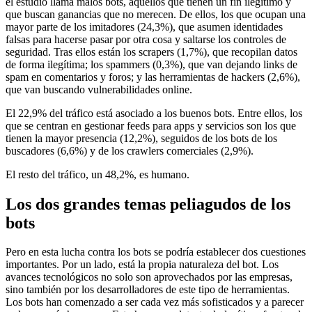
el estudio llama malos bots, aquellos que tienen un fin ilegítimo y
que buscan ganancias que no merecen. De ellos, los que ocupan una
mayor parte de los imitadores (24,3%), que asumen identidades
falsas para hacerse pasar por otra cosa y saltarse los controles de
seguridad. Tras ellos están los scrapers (1,7%), que recopilan datos
de forma ilegítima; los spammers (0,3%), que van dejando links de
spam en comentarios y foros; y las herramientas de hackers (2,6%),
que van buscando vulnerabilidades online.
El 22,9% del tráfico está asociado a los buenos bots. Entre ellos, los
que se centran en gestionar feeds para apps y servicios son los que
tienen la mayor presencia (12,2%), seguidos de los bots de los
buscadores (6,6%) y de los crawlers comerciales (2,9%).
El resto del tráfico, un 48,2%, es humano.
Los dos grandes temas peliagudos de los
bots
Pero en esta lucha contra los bots se podría establecer dos cuestiones
importantes. Por un lado, está la propia naturaleza del bot. Los
avances tecnológicos no solo son aprovechados por las empresas,
sino también por los desarrolladores de este tipo de herramientas.
Los bots han comenzado a ser cada vez más sofisticados y a parecer