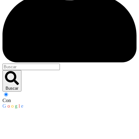
Buscar
Con
G
o
o
g
l
e