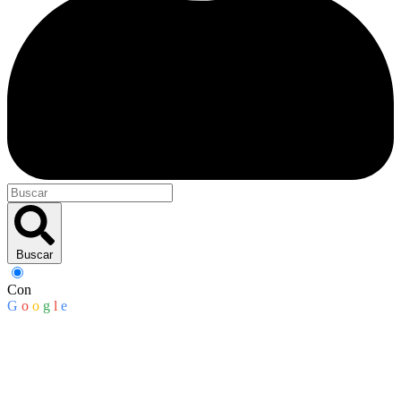
Buscar
Con
G
o
o
g
l
e