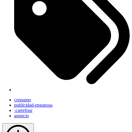
consumo
publicidad-enganosa
-carrefour
anuncio