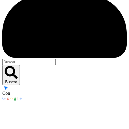
Buscar
Con
G
o
o
g
l
e