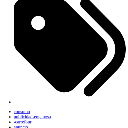
consumo
publicidad-enganosa
-carrefour
anuncio