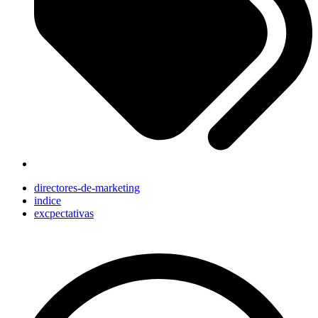
directores-de-marketing
indice
excpectativas