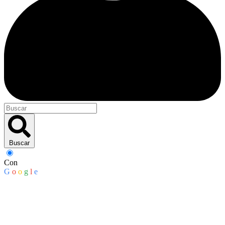
Buscar
Con
G
o
o
g
l
e