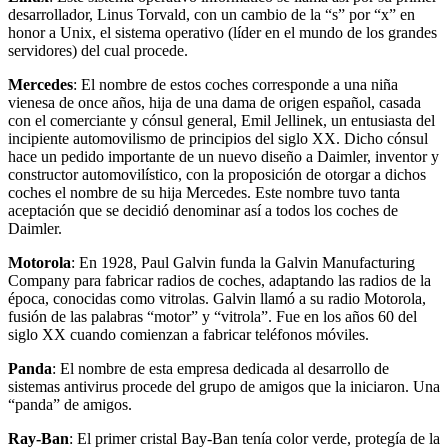
desarrollador, Linus Torvald, con un cambio de la “s” por “x” en
honor a Unix, el sistema operativo (líder en el mundo de los grandes
servidores) del cual procede.
Mercedes
: El nombre de estos coches corresponde a una niña
vienesa de once años, hija de una dama de origen español, casada
con el comerciante y cónsul general, Emil Jellinek, un entusiasta del
incipiente automovilismo de principios del siglo XX. Dicho cónsul
hace un pedido importante de un nuevo diseño a Daimler, inventor y
constructor automovilístico, con la proposición de otorgar a dichos
coches el nombre de su hija Mercedes. Este nombre tuvo tanta
aceptación que se decidió denominar así a todos los coches de
Daimler.
Motorola
: En 1928, Paul Galvin funda la Galvin Manufacturing
Company para fabricar radios de coches, adaptando las radios de la
época, conocidas como vitrolas. Galvin llamó a su radio Motorola,
fusión de las palabras “motor” y “vitrola”. Fue en los años 60 del
siglo XX cuando comienzan a fabricar teléfonos móviles.
Panda
: El nombre de esta empresa dedicada al desarrollo de
sistemas antivirus procede del grupo de amigos que la iniciaron. Una
“panda” de amigos.
Ray-Ban
: El primer cristal Bay-Ban tenía color verde, protegía de la