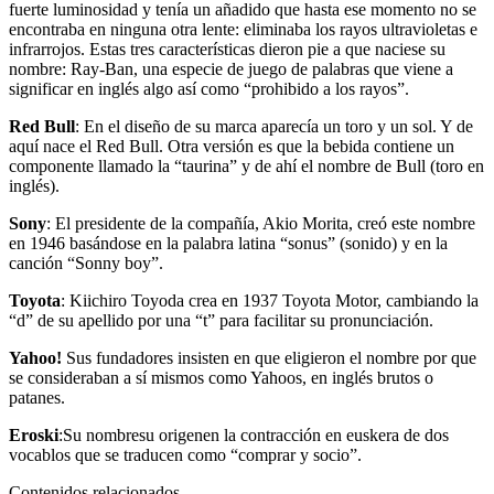
fuerte luminosidad y tenía un añadido que hasta ese momento no se
encontraba en ninguna otra lente: eliminaba los rayos ultravioletas e
infrarrojos. Estas tres características dieron pie a que naciese su
nombre: Ray-Ban, una especie de juego de palabras que viene a
significar en inglés algo así como “prohibido a los rayos”.
Red Bull
: En el diseño de su marca aparecía un toro y un sol. Y de
aquí nace el Red Bull. Otra versión es que la bebida contiene un
componente llamado la “taurina” y de ahí el nombre de Bull (toro en
inglés).
Sony
: El presidente de la compañía, Akio Morita, creó este nombre
en 1946 basándose en la palabra latina “sonus” (sonido) y en la
canción “Sonny boy”.
Toyota
: Kiichiro Toyoda crea en 1937 Toyota Motor, cambiando la
“d” de su apellido por una “t” para facilitar su pronunciación.
Yahoo!
Sus fundadores insisten en que eligieron el nombre por que
se consideraban a sí mismos como Yahoos, en inglés brutos o
patanes.
Eroski
:Su nombresu origenen la contracción en euskera de dos
vocablos que se traducen como “comprar y socio”.
Contenidos relacionados