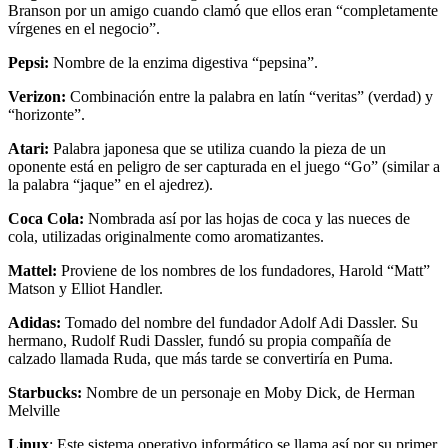
Branson por un amigo cuando clamó que ellos eran “completamente
vírgenes en el negocio”.
Pepsi:
Nombre de la enzima digestiva “pepsina”.
Verizon:
Combinación entre la palabra en latín “veritas” (verdad) y
“horizonte”.
Atari:
Palabra japonesa que se utiliza cuando la pieza de un
oponente está en peligro de ser capturada en el juego “Go” (similar a
la palabra “jaque” en el ajedrez).
Coca Cola:
Nombrada así por las hojas de coca y las nueces de
cola, utilizadas originalmente como aromatizantes.
Mattel:
Proviene de los nombres de los fundadores, Harold “Matt”
Matson y Elliot Handler.
Adidas:
Tomado del nombre del fundador Adolf Adi Dassler. Su
hermano, Rudolf Rudi Dassler, fundó su propia compañía de
calzado llamada Ruda, que más tarde se convertiría en Puma.
Starbucks:
Nombre de un personaje en Moby Dick, de Herman
Melville
Linux
: Este sistema operativo informático se llama así por su primer