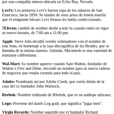
por una compañía minera ubicada en Echo Bay, Nevada.
Levi’s:
Los primeros Levi’s fueron ropa de los mineros de San
Francisco, hacia 1850. Se trataba de unos petos de loneta marrón
que el emigrante bávaro Levi Strauss les había confeccionado.
7Eleven:
cambió de nombre desde u-tote`m cuando entró en vigor
su nuevo horario, de 7:00 am a 11:00 pm.
Apple
: Steve Jobs decidió vender ordenadores con el nombre de
esta fruta, en homenaje a la casa discográfica de los Beatles, que se
llamaba de la misma manera. Además, Macintosh es una variedad de
manzana californiana.
Wal-Mart:
Su nombre aparece cuando Sam Walton, fundador de
Walton`s Five and Dime, necesitó un nombre para su nueva cadena
de negocios que estaba creando para todo el país.
Adobe:
Nombrado así por Adobe Creek, que corría detrás de la
casa del co fundador John Warnock.
Reebok:
Nombre estilizado de Rhebok, que es un antílope africano.
Lego:
Proviene del danés Leg godt, que significa “jugar bien”.
Virgin Records:
Nombre sugerido por el fundador Richard