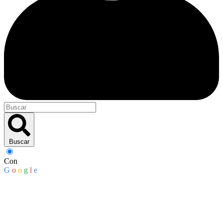
Buscar
Con
G
o
o
g
l
e