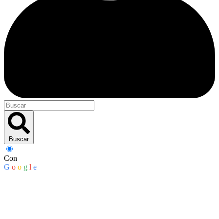
Buscar
Con
G
o
o
g
l
e