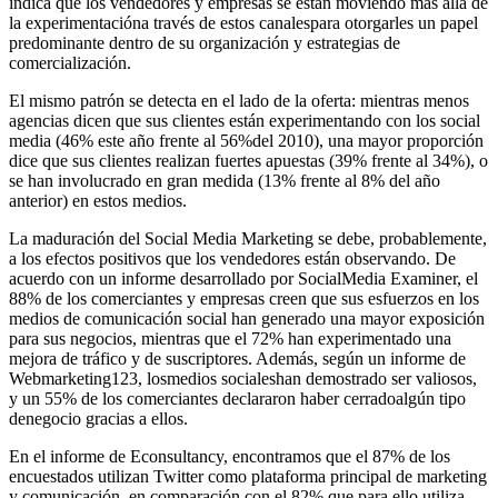
indica que los vendedores y empresas se están moviendo más allá de
la experimentacióna través de estos canalespara otorgarles un papel
predominante dentro de su organización y estrategias de
comercialización.
El mismo patrón se detecta en el lado de la oferta: mientras menos
agencias dicen que sus clientes están experimentando con los social
media (46% este año frente al 56%del 2010), una mayor proporción
dice que sus clientes realizan fuertes apuestas (39% frente al 34%), o
se han involucrado en gran medida (13% frente al 8% del año
anterior) en estos medios.
La maduración del Social Media Marketing se debe, probablemente,
a los efectos positivos que los vendedores están observando. De
acuerdo con un informe desarrollado por SocialMedia Examiner, el
88% de los comerciantes y empresas creen que sus esfuerzos en los
medios de comunicación social han generado una mayor exposición
para sus negocios, mientras que el 72% han experimentado una
mejora de tráfico y de suscriptores. Además, según un informe de
Webmarketing123, losmedios socialeshan demostrado ser valiosos,
y un 55% de los comerciantes declararon haber cerradoalgún tipo
denegocio gracias a ellos.
En el informe de Econsultancy, encontramos que el 87% de los
encuestados utilizan Twitter como plataforma principal de marketing
y comunicación, en comparación con el 82% que para ello utiliza