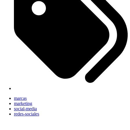
marcas
marketing
social-media
redes-sociales