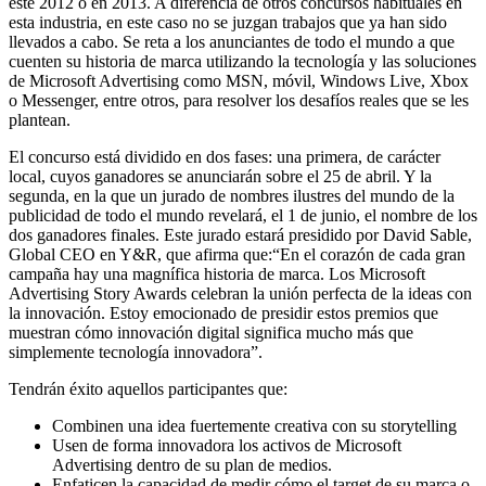
este 2012 o en 2013. A diferencia de otros concursos habituales en
esta industria, en este caso no se juzgan trabajos que ya han sido
llevados a cabo. Se reta a los anunciantes de todo el mundo a que
cuenten su historia de marca utilizando la tecnología y las soluciones
de Microsoft Advertising como MSN, móvil, Windows Live, Xbox
o Messenger, entre otros, para resolver los desafíos reales que se les
plantean.
El concurso está dividido en dos fases: una primera, de carácter
local, cuyos ganadores se anunciarán sobre el 25 de abril. Y la
segunda, en la que un jurado de nombres ilustres del mundo de la
publicidad de todo el mundo revelará, el 1 de junio, el nombre de los
dos ganadores finales. Este jurado estará presidido por David Sable,
Global CEO en Y&R, que afirma que:“En el corazón de cada gran
campaña hay una magnífica historia de marca. Los Microsoft
Advertising Story Awards celebran la unión perfecta de la ideas con
la innovación. Estoy emocionado de presidir estos premios que
muestran cómo innovación digital significa mucho más que
simplemente tecnología innovadora”.
Tendrán éxito aquellos participantes que:
Combinen una idea fuertemente creativa con su storytelling
Usen de forma innovadora los activos de Microsoft
Advertising dentro de su plan de medios.
Enfaticen la capacidad de medir cómo el target de su marca o