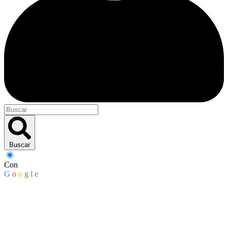
Buscar
Con
G
o
o
g
l
e