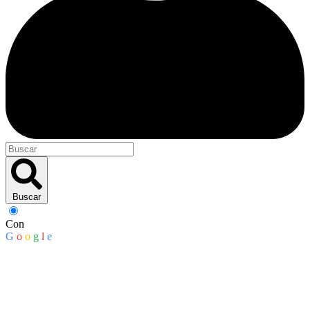
Buscar
Con
G
o
o
g
l
e