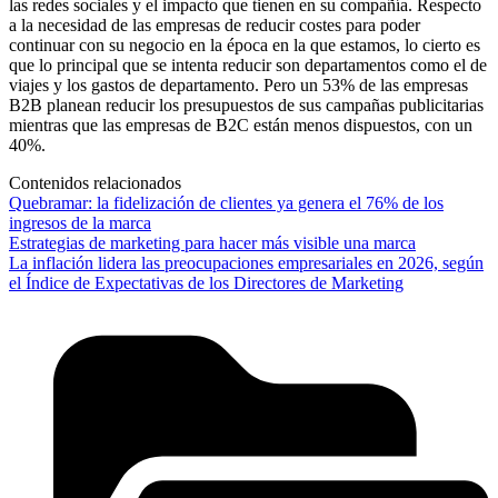
las redes sociales y el impacto que tienen en su compañía. Respecto
a la necesidad de las empresas de reducir costes para poder
continuar con su negocio en la época en la que estamos, lo cierto es
que lo principal que se intenta reducir son departamentos como el de
viajes y los gastos de departamento. Pero un 53% de las empresas
B2B planean reducir los presupuestos de sus campañas publicitarias
mientras que las empresas de B2C están menos dispuestos, con un
40%.
Contenidos relacionados
Quebramar: la fidelización de clientes ya genera el 76% de los
ingresos de la marca
Estrategias de marketing para hacer más visible una marca
La inflación lidera las preocupaciones empresariales en 2026, según
el Índice de Expectativas de los Directores de Marketing