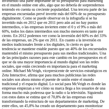
invirtiendo una parte importante de su presupuesto para marketing
en el mundo online este año, algo que no debería de sorprendernos
teniendo en cuenta su creciente popularidad. Una tercera parte de las
empresas encuestadas prevé invertir más del 60% de su presupuesto
digitalmente. Como se puede observar en la infografía sí se ha
invertido más en 2012 que en 2011 pero aún así no hay puntos
intermedios, o las empresas invierten entre el 0 y el 9% o más del
60%, todos los datos intermedios son mucho menores en tanto por
ciento. En 2012 podemos ver como la inversión del 60% es del 33%
de las empresas, un 2% que en 2011. En cuanto a la inversión en
medios tradicionales frente a los digitales, lo cierto es que la
tendencia se mantiene estable puesto que un 40% de los encuestados
mantendrá el mismo presupuesto para sus medios tradicionales. Una
de las principales razones para este cambio en los presupuestos en el
que se da una mayor importancia al mundo digital son las redes
sociales, que están creciendo en importancia para el marketing
online. Michael McVeigh, vicepresicente de servicios estratégicos en
Zeta Interactive, afirma que para muchos publicistas las redes
sociales son ahora mismo el puente de unión entre el mundo
tradicional y el espacio digital. Lo social para McVeigh es donde las
empresas empiezan a ver cómo su marca llega a los usuarios de una
forma mucho más poderosa que la radio o la televisión. Siguiendo
con estos datos se estima que el 70,8% de las empresas está
transformando la estructura de sus departamentos de marketing. De
entre ellos, un 45,8% ha creado un departamento para monitorizar