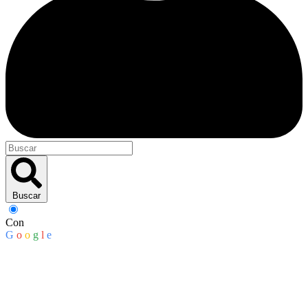
Buscar
Con
G
o
o
g
l
e