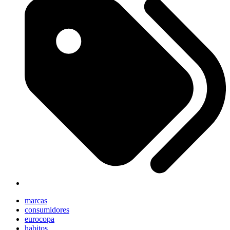
marcas
consumidores
eurocopa
habitos