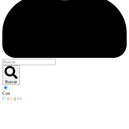
Buscar
Con
G
o
o
g
l
e