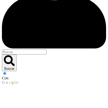
Buscar
Con
G
o
o
g
l
e