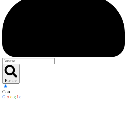
Buscar
Con
G
o
o
g
l
e