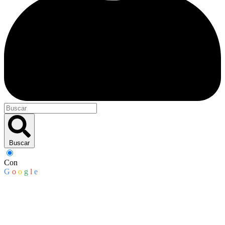
Buscar
Con
G
o
o
g
l
e