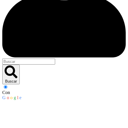
Buscar
Con
G
o
o
g
l
e