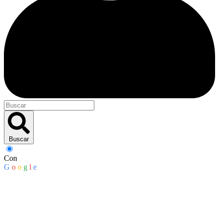
Buscar
Con
G
o
o
g
l
e