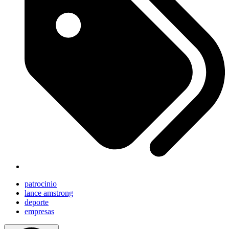
patrocinio
lance amstrong
deporte
empresas