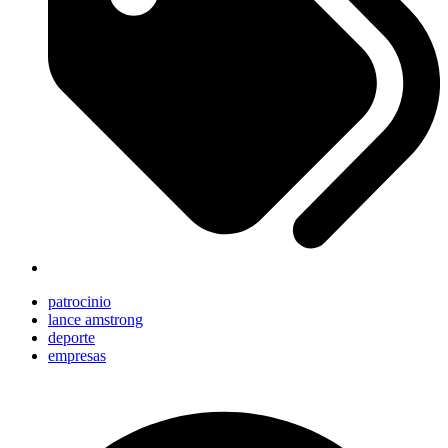
patrocinio
lance amstrong
deporte
empresas