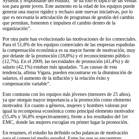
Systems y responsable del estudio, “se ha roto el tópico de las ventas
son para gente joven. Este aumento en la edad de los equipos puede
generar una mayor rigidez y rechazo ante nuevas iniciativas, por lo
que es necesaria la articulación de programas de gestión del cambio
que permitan, fomenten e impulsen el cambio dentro de la
organización”.
Por otra parte han evolucionado las motivaciones de los comerciales.
Para el 51,8% de los equipos comerciales de las empresas españolas
la compensación económica es su mayor fuente de motivación, muy
por delante de la promoción (18,8%) y el reconocimiento público
(12,7%). En el 2009, las necesidades de promoción (41,4%) y de
salario (42,1%) estaban más igualadas. “Las causas de esta
tendencia, afirma Vigara, pueden encontrarse en la disminución de
salarios, el aumento de la inflación y la relación éxito y
compensación variable”.
Esto contrasta con los equipos más jóvenes (menores de 25 años),
ya que otorgan mayor importancia a la promoción como elemento
motivador. En cuanto a géneros, mujeres y hombres valoran por
igual la recompensa económica como principal elemento motivador
(55,4% y 56,8% respectivamente), frente a los resultados del 1er
EMC, donde las mujeres escogían en primer lugar la promoción.
En resumen, el estudio ha definido ocho palancas de motivación
para el comercial medio español. Entre las que se encuentran: