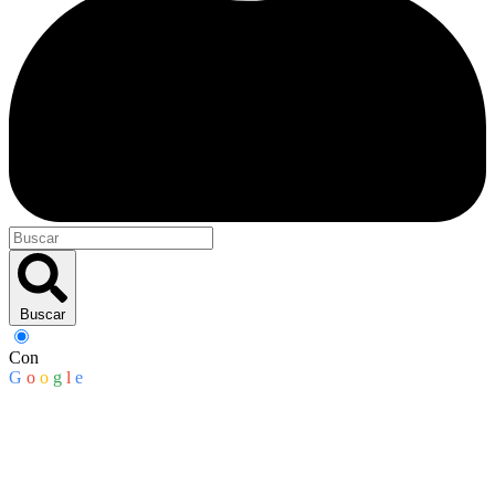
Buscar
Con
G
o
o
g
l
e