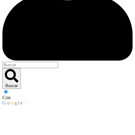
Buscar
Con
G
o
o
g
l
e