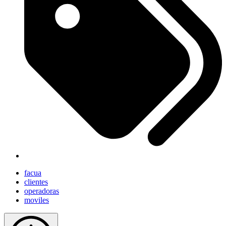
facua
clientes
operadoras
moviles