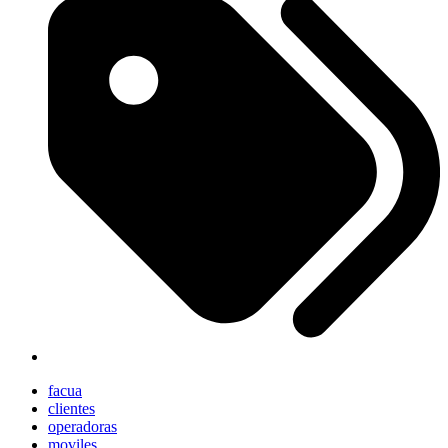
facua
clientes
operadoras
moviles