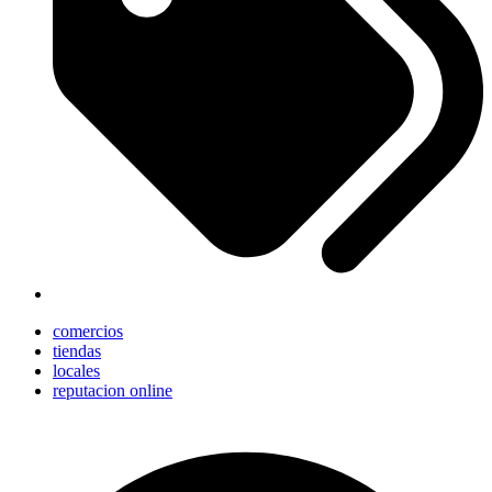
comercios
tiendas
locales
reputacion online