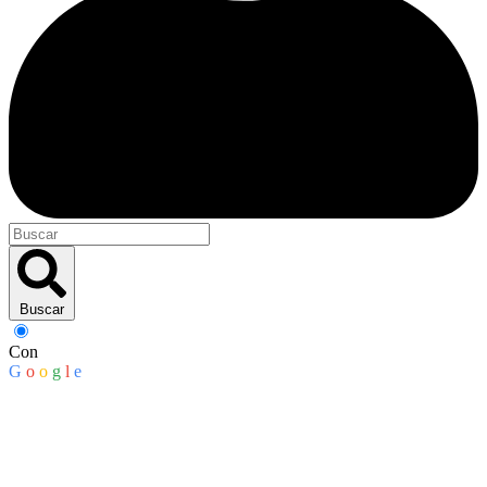
Buscar
Con
G
o
o
g
l
e