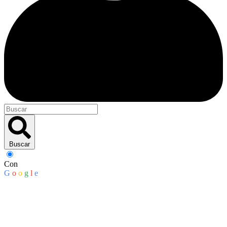
Buscar
Con
G
o
o
g
l
e