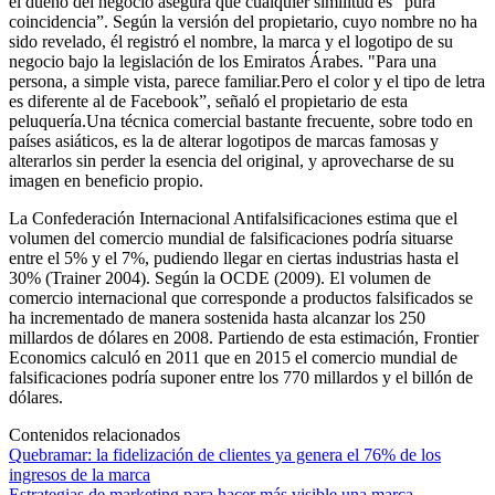
el dueño del negocio asegura que cualquier similitud es “pura
coincidencia”. Según la versión del propietario, cuyo nombre no ha
sido revelado, él registró el nombre, la marca y el logotipo de su
negocio bajo la legislación de los Emiratos Árabes. "Para una
persona, a simple vista, parece familiar.Pero el color y el tipo de letra
es diferente al de Facebook”, señaló el propietario de esta
peluquería.Una técnica comercial bastante frecuente, sobre todo en
países asiáticos, es la de alterar logotipos de marcas famosas y
alterarlos sin perder la esencia del original, y aprovecharse de su
imagen en beneficio propio.
La Confederación Internacional Antifalsificaciones estima que el
volumen del comercio mundial de falsificaciones podría situarse
entre el 5% y el 7%, pudiendo llegar en ciertas industrias hasta el
30% (Trainer 2004). Según la OCDE (2009). El volumen de
comercio internacional que corresponde a productos falsificados se
ha incrementado de manera sostenida hasta alcanzar los 250
millardos de dólares en 2008. Partiendo de esta estimación, Frontier
Economics calculó en 2011 que en 2015 el comercio mundial de
falsificaciones podría suponer entre los 770 millardos y el billón de
dólares.
Contenidos relacionados
Quebramar: la fidelización de clientes ya genera el 76% de los
ingresos de la marca
Estrategias de marketing para hacer más visible una marca