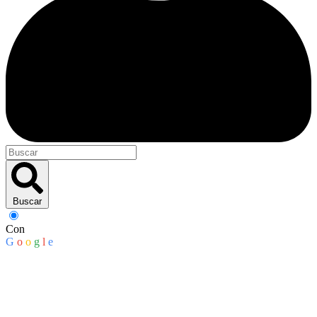
Buscar
Con
G
o
o
g
l
e