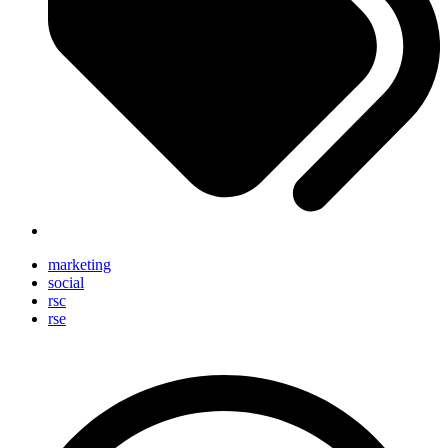
marketing
social
rsc
rse