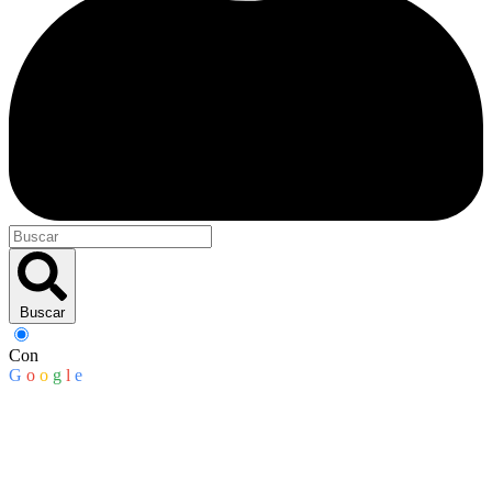
Buscar
Con
G
o
o
g
l
e