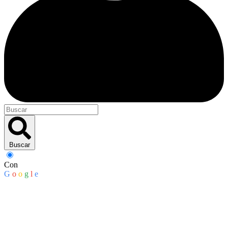
Buscar
Con
G
o
o
g
l
e