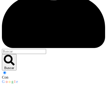
Buscar
Con
G
o
o
g
l
e