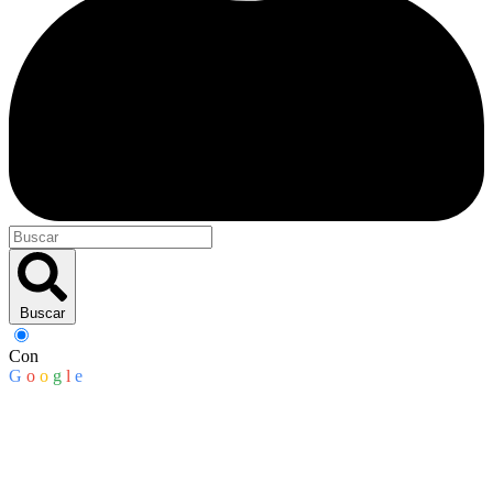
Buscar
Con
G
o
o
g
l
e