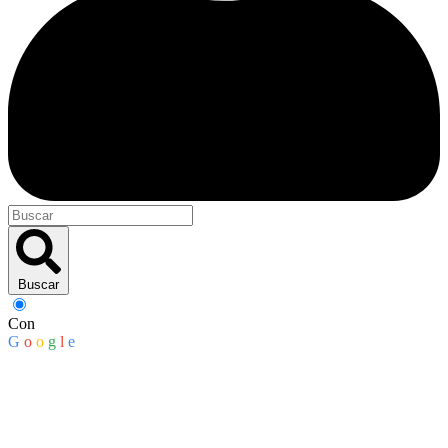
Buscar
Con
G
o
o
g
l
e