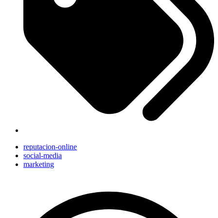
reputacion-online
social-media
marketing