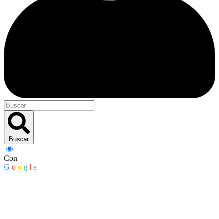
Buscar
Con
G
o
o
g
l
e