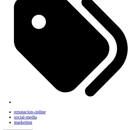
reputacion-online
social-media
marketing