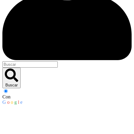
Buscar
Con
G
o
o
g
l
e