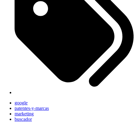
google
patentes-y-marcas
marketing
buscador