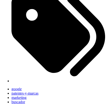
google
patentes-y-marcas
marketing
buscador