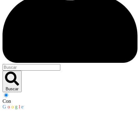
Buscar
Con
G
o
o
g
l
e