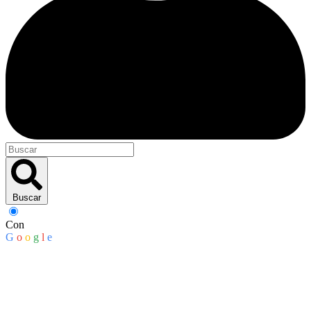
Buscar
Con
G
o
o
g
l
e