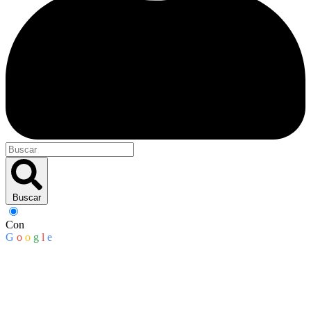
Buscar
Con
G
o
o
g
l
e