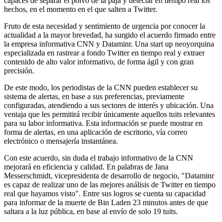
capaces de separar el polvo de la paja y detectar en tiempo real los
hechos, en el momento en el que salten a Twitter.
Fruto de esta necesidad y sentimiento de urgencia por conocer la
actualidad a la mayor brevedad, ha surgido el acuerdo firmado entre
la empresa informativa CNN y Dataminr. Una start up neoyorquina
especializada en rastrear a fondo Twitter en tiempo real y extraer
contenido de alto valor informativo, de forma ágil y con gran
precisión.
De este modo, los periodistas de la CNN pueden establecer su
sistema de alertas, en base a sus preferencias, previamente
configuradas, atendiendo a sus sectores de interés y ubicación. Una
ventaja que les permitirá recibir únicamente aquellos tuits relevantes
para su labor informativa. Esta información se puede mostrar en
forma de alertas, en una aplicación de escritorio, vía correo
electrónico o mensajería instantánea.
Con este acuerdo, sin duda el trabajo informativo de la CNN
mejorará en eficiencia y calidad. En palabras de Jana
Messerschmidt, vicepresidenta de desarrollo de negocio, "Dataminr
es capaz de realizar uno de las mejores análisis de Twitter en tiempo
real que hayamos visto". Entre sus logros se cuenta su capacidad
para informar de la muerte de Bin Laden 23 minutos antes de que
saltara a la luz pública, en base al envío de solo 19 tuits.