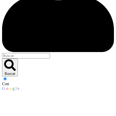
Buscar
Con
G
o
o
g
l
e