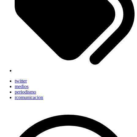
twitter
medios
periodismo
rcomunicacion