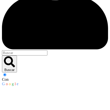
Buscar
Con
G
o
o
g
l
e