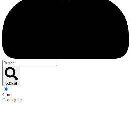
Buscar
Con
G
o
o
g
l
e