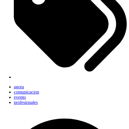
agora
comunicacion
evento
profesionales