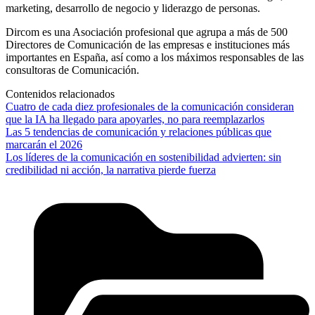
marketing, desarrollo de negocio y liderazgo de personas.
Dircom es una Asociación profesional que agrupa a más de 500
Directores de Comunicación de las empresas e instituciones más
importantes en España, así como a los máximos responsables de las
consultoras de Comunicación.
Contenidos relacionados
Cuatro de cada diez profesionales de la comunicación consideran
que la IA ha llegado para apoyarles, no para reemplazarlos
Las 5 tendencias de comunicación y relaciones públicas que
marcarán el 2026
Los líderes de la comunicación en sostenibilidad advierten: sin
credibilidad ni acción, la narrativa pierde fuerza