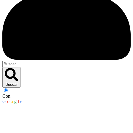
Buscar
Con
G
o
o
g
l
e