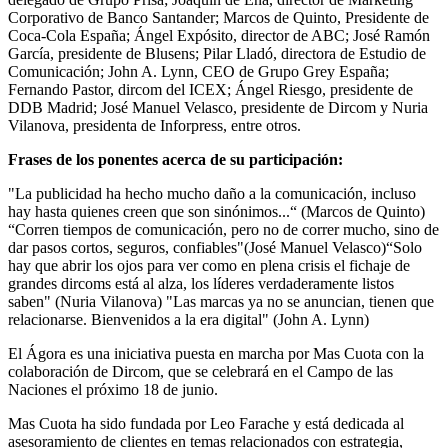
Corporativo de Banco Santander; Marcos de Quinto, Presidente de
Coca-Cola España; Ángel Expósito, director de ABC; José Ramón
García, presidente de Blusens; Pilar Lladó, directora de Estudio de
Comunicación; John A. Lynn, CEO de Grupo Grey España;
Fernando Pastor, dircom del ICEX; Ángel Riesgo, presidente de
DDB Madrid; José Manuel Velasco, presidente de Dircom y Nuria
Vilanova, presidenta de Inforpress, entre otros.
Frases de los ponentes acerca de su participación:
"La publicidad ha hecho mucho daño a la comunicación, incluso
hay hasta quienes creen que son sinónimos...“ (Marcos de Quinto)
“Corren tiempos de comunicación, pero no de correr mucho, sino de
dar pasos cortos, seguros, confiables"(José Manuel Velasco)“Solo
hay que abrir los ojos para ver como en plena crisis el fichaje de
grandes dircoms está al alza, los líderes verdaderamente listos
saben" (Nuria Vilanova) "Las marcas ya no se anuncian, tienen que
relacionarse. Bienvenidos a la era digital" (John A. Lynn)
El Ágora es una iniciativa puesta en marcha por Mas Cuota con la
colaboración de Dircom, que se celebrará en el Campo de las
Naciones el próximo 18 de junio.
Mas Cuota ha sido fundada por Leo Farache y está dedicada al
asesoramiento de clientes en temas relacionados con estrategia,