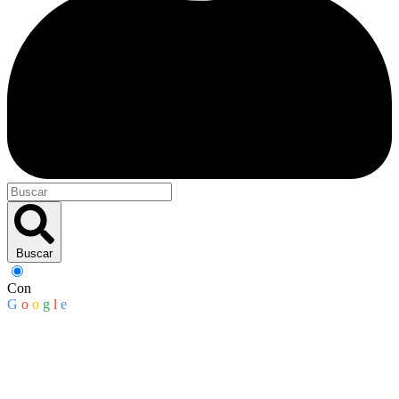
Buscar
Con
G
o
o
g
l
e