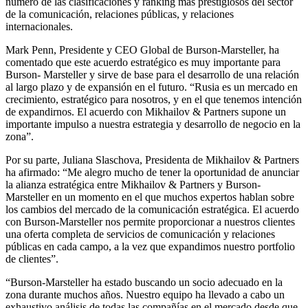
número de las clasificaciones y ranking más prestigiosos del sector
de la comunicación, relaciones públicas, y relaciones
internacionales.
Mark Penn, Presidente y CEO Global de Burson-Marsteller, ha
comentado que este acuerdo estratégico es muy importante para
Burson- Marsteller y sirve de base para el desarrollo de una relación
al largo plazo y de expansión en el futuro. “Rusia es un mercado en
crecimiento, estratégico para nosotros, y en el que tenemos intención
de expandirnos. El acuerdo con Mikhailov & Partners supone un
importante impulso a nuestra estrategia y desarrollo de negocio en la
zona”.
Por su parte, Juliana Slaschova, Presidenta de Mikhailov & Partners
ha afirmado: “Me alegro mucho de tener la oportunidad de anunciar
la alianza estratégica entre Mikhailov & Partners y Burson-
Marsteller en un momento en el que muchos expertos hablan sobre
los cambios del mercado de la comunicación estratégica. El acuerdo
con Burson-Marsteller nos permite proporcionar a nuestros clientes
una oferta completa de servicios de comunicación y relaciones
públicas en cada campo, a la vez que expandimos nuestro portfolio
de clientes”.
“Burson-Marsteller ha estado buscando un socio adecuado en la
zona durante muchos años. Nuestro equipo ha llevado a cabo un
exhaustivo análisis de todas las compañías en el mercado desde que