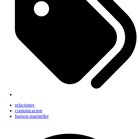
relaciones
comunicacion
burson-marsteller