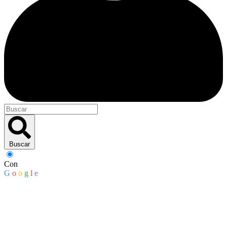
Buscar
Con
G
o
o
g
l
e