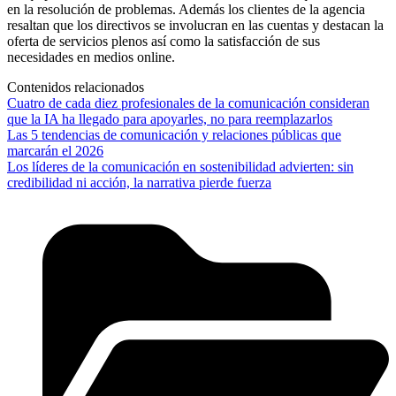
en la resolución de problemas. Además los clientes de la agencia
resaltan que los directivos se involucran en las cuentas y destacan la
oferta de servicios plenos así como la satisfacción de sus
necesidades en medios online.
Contenidos relacionados
Cuatro de cada diez profesionales de la comunicación consideran
que la IA ha llegado para apoyarles, no para reemplazarlos
Las 5 tendencias de comunicación y relaciones públicas que
marcarán el 2026
Los líderes de la comunicación en sostenibilidad advierten: sin
credibilidad ni acción, la narrativa pierde fuerza