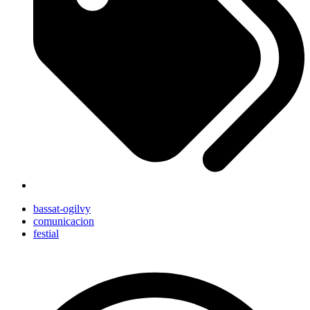
bassat-ogilvy
comunicacion
festial