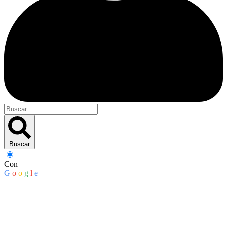
Buscar
Con
G
o
o
g
l
e