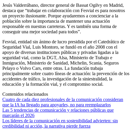
Jesús Valderrábano, director general de Bassat Ogilvy en Madrid,
destaca que “trabajar en colaboración con Fesvial es para nosotros
un proyecto ilusionante. Porque ayudaremos a concienciar a la
población sobre la importancia de mantener una actuación
responsable en nuestras carreteras. Y es también una forma de
conseguir una mejor sociedad para todos”.
Fesvial, entidad sin ánimo de lucro presidida por el Catedrático de
Seguridad Vial, Luis Montoro, se fundó en el año 2008 con el
apoyo de diversas instituciones públicas y privadas ligadas a la
seguridad vial, como la DGT, Alsa, Ministerio de Trabajo e
Inmigración, Ministerio de Sanidad, Michelin, Scania, Seguros
Pelayo o Volvo Cars, entre otras. La fundación trabaja
principalmente sobre cuatro líneas de actuación: la prevención de los
accidentes de tráfico, la investigación de la siniestralidad, la
educación y la formación vial, y el compromiso social.
Contenidos relacionados
Cuatro de cada diez profesionales de la comunicación consideran
que la IA ha llegado para apoyarles, no para reemplazarlos
Las 5 tendencias de comunicación y relaciones públicas que
marcarán el 2026
Los líderes de la comunicación en sostenibilidad advierten: sin
credibilidad ni acción, la narrativa pierde fuerza