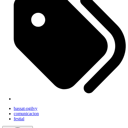
bassat-ogilvy
comunicacion
festial