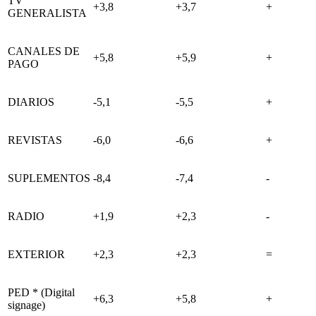
TV
+3,8
+3,7
+
GENERALISTA
CANALES DE
+5,8
+5,9
+
PAGO
DIARIOS
-5,1
-5,5
+
REVISTAS
-6,0
-6,6
+
SUPLEMENTOS
-8,4
-7,4
-
RADIO
+1,9
+2,3
-
EXTERIOR
+2,3
+2,3
=
PED * (Digital
+6,3
+5,8
+
signage)