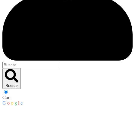
Buscar
Con
G
o
o
g
l
e