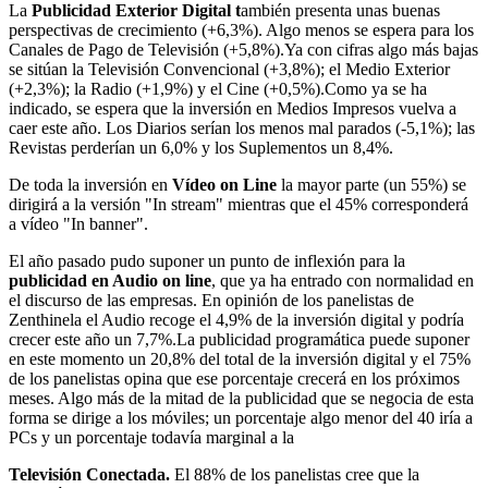
La
Publicidad Exterior Digital t
ambién presenta unas buenas
perspectivas de crecimiento (+6,3%). Algo menos se espera para los
Canales de Pago de Televisión (+5,8%).Ya con cifras algo más bajas
se sitúan la Televisión Convencional (+3,8%); el Medio Exterior
(+2,3%); la Radio (+1,9%) y el Cine (+0,5%).Como ya se ha
indicado, se espera que la inversión en Medios Impresos vuelva a
caer este año. Los Diarios serían los menos mal parados (-5,1%); las
Revistas perderían un 6,0% y los Suplementos un 8,4%.
De toda la inversión en
Vídeo on Line
la mayor parte (un 55%) se
dirigirá a la versión "In stream" mientras que el 45% corresponderá
a vídeo "In banner".
El año pasado pudo suponer un punto de inflexión para la
publicidad en Audio on line
, que ya ha entrado con normalidad en
el discurso de las empresas. En opinión de los panelistas de
Zenthinela el Audio recoge el 4,9% de la inversión digital y podría
crecer este año un 7,7%.La publicidad programática puede suponer
en este momento un 20,8% del total de la inversión digital y el 75%
de los panelistas opina que ese porcentaje crecerá en los próximos
meses. Algo más de la mitad de la publicidad que se negocia de esta
forma se dirige a los móviles; un porcentaje algo menor del 40 iría a
PCs y un porcentaje todavía marginal a la
Televisión Conectada.
El 88% de los panelistas cree que la