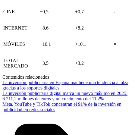
CINE
+0,5
+0,7
-
INTERNET
+8,6
+8,2
+
MÓVILES
+10,1
+10,1
=
TOTAL
+3,5
+3,2
+
MERCADO
Contenidos relacionados
La inversión publicitaria en España mantiene una tendencia al alza
gracias a los soportes digitales
La inversión publicitaria digital marca un nuevo máximo en 2025:
6.211,2 millones de euros y un crecimiento del 11,2%
Meta, YouTube y TikTok concentran el 91% de la inversión en
publicidad en redes sociales