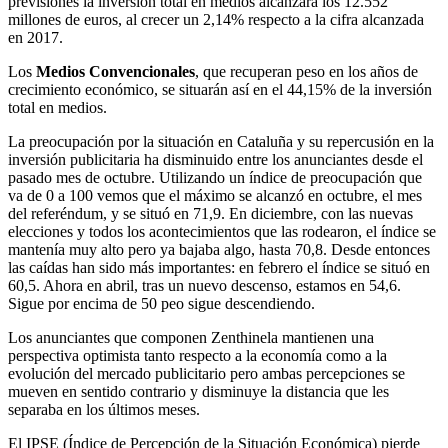
previsiones la inversión total en medios alcanzará los 12.552
millones de euros, al crecer un 2,14% respecto a la cifra alcanzada
en 2017.
Los
Medios Convencionales
, que recuperan peso en los años de
crecimiento económico, se situarán así en el 44,15% de la inversión
total en medios.
La preocupación por la situación en Cataluña y su repercusión en la
inversión publicitaria ha disminuido entre los anunciantes desde el
pasado mes de octubre. Utilizando un índice de preocupación que
va de 0 a 100 vemos que el máximo se alcanzó en octubre, el mes
del referéndum, y se situó en 71,9. En diciembre, con las nuevas
elecciones y todos los acontecimientos que las rodearon, el índice se
mantenía muy alto pero ya bajaba algo, hasta 70,8. Desde entonces
las caídas han sido más importantes: en febrero el índice se situó en
60,5. Ahora en abril, tras un nuevo descenso, estamos en 54,6.
Sigue por encima de 50 peo sigue descendiendo.
Los anunciantes que componen Zenthinela mantienen una
perspectiva optimista tanto respecto a la economía como a la
evolución del mercado publicitario pero ambas percepciones se
mueven en sentido contrario y disminuye la distancia que les
separaba en los últimos meses.
El IPSE (Índice de Percepción de la Situación Económica) pierde